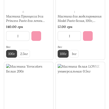
6
1
Мастика Принцесса Irca
Мастика для моделирования
Princess Paste для лепки
Model Paste белая, 100г,
фигурок белая, 100г,
13.11.2027г.
140.00 грн
57.00 грн
14.08.2027г.
Вес
Вес
100г
2.5кг
100г
1кг