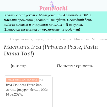
В связи с отпуском с 12 августа по 04 сентября 2026г.
магазин временно работать не будет. Последний день
выдачи заказов и отправки посылок - 11 августа.
Приносим извинения за временные неудобства!
Ингредиенты, сырье, ароматизаторы
Мастика
Мастика I
Мастика Irca (Princess Paste, Pasta
Dama Topl)
Фильтр
По популярности
МУЛЬТИВЫБОР ПО ВЕСУ