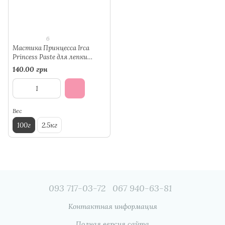
6
Мастика Принцесса Irca
Princess Paste для лепки
фигурок белая, 100г,
140.00 грн
14.08.2027г.
Вес
100г
2.5кг
093 717-03-72
067 940-63-81
Контактная информация
Полная версия сайта