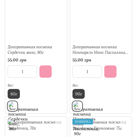
Декоративная посыпка
Декоративная посыпка
Сердечки микс, 80г
Нонпарель Микс Пасхальная,
90г
55.00 грн
55.00 грн
Вес
Вес
80г
90г
НОВИНКА