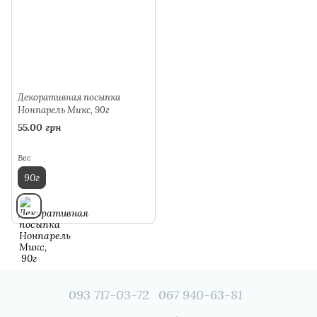
Декоративная посыпка
Нонпарель Микс, 90г
55.00 грн
Вес
90г
093 717-03-72
067 940-63-81