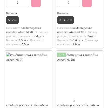
Высота
Высота
5.5см
3-3.6см
Название
Кондитерская
Название
кондитерская
насадка Ateco № 789
Размер
насадка Ateco № 81
Размер
рабочего отверстия
4см
рабочего отверстия
7мм
Высота
5.5см
Диаметр
Высота
3-3.6см
Диаметр
основания
5.5см
основания
1.8см
ХИТ
2
кондитерская насадка Ateco
кондитерская насадка Ateco