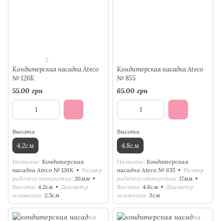
2
Кондитерская насадка Ateco
Кондитерская насадка Ateco
№ 126К
№ 855
55.00 грн
65.00 грн
Высота
Высота
4.2см
4.8см
Название
Кондитерская
Название
Кондитерская
насадка Ateco № 126К
Размер
насадка Ateco № 855
Размер
рабочего отверстия
26мм
рабочего отверстия
17мм
Высота
4.2см
Диаметр
Высота
4.8см
Диаметр
основания
2.5см
основания
3см