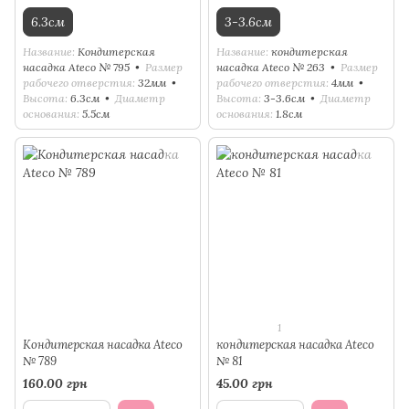
6.3см
3-3.6см
Название
Кондитерская
Название
кондитерская
насадка Ateco № 795
Размер
насадка Ateco № 263
Размер
рабочего отверстия
32мм
рабочего отверстия
4мм
Высота
6.3см
Диаметр
Высота
3-3.6см
Диаметр
основания
5.5см
основания
1.8см
1
Кондитерская насадка Ateco
кондитерская насадка Ateco
№ 789
№ 81
160.00 грн
45.00 грн