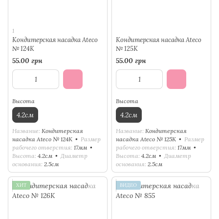
1
Кондитерская насадка Ateco
Кондитерская насадка Ateco
№ 124К
№ 125К
55.00 грн
55.00 грн
Высота
Высота
4.2см
4.2см
Название
Кондитерская
Название
Кондитерская
насадка Ateco № 124К
Размер
насадка Ateco № 125К
Размер
рабочего отверстия
17мм
рабочего отверстия
17мм
Высота
4.2см
Диаметр
Высота
4.2см
Диаметр
основания
2.5см
основания
2.5см
ХИТ
ВИДЕО