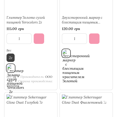
Глиттер Золото сухой
Двухсторонний маркер с
пищевой Yerocolors 2г
блестящим пищевым
красителем Золотой
115.00 грн
120.00 грн
Вес
2г
Вес
2г
Производитель
ООО
"ЗІА"
Страна производства
Украина