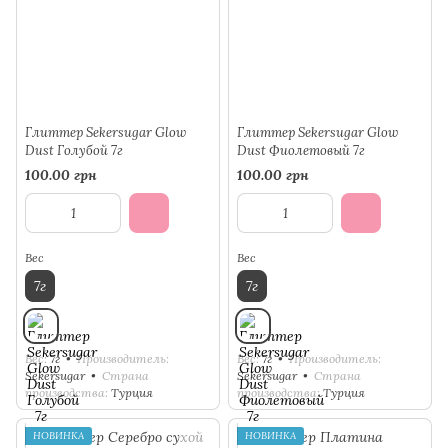
Глиттер Sekersugar Glow
Глиттер Sekersugar Glow
Dust Голубой 7г
Dust Фиолетовый 7г
100.00 грн
100.00 грн
Вес
Вес
7г
7г
Вес
7г
Производитель
Вес
7г
Производитель
Sekersugar
Страна
Sekersugar
Страна
производства
Турция
производства
Турция
НОВИНКА
НОВИНКА