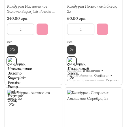
Кандурин Насыщенное
Кандурин Полночный блеск,
Золото Sugarflair Powder
2г
Pump Lustre Extreme Gold, 25г
340.00 грн
60.00 грн
Вес
Вес
25г
2г
Наличие
В наличии
Производитель
Confiseur
Страна производства
Украина