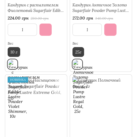
Кандурин с распылителем
Кандурин Античное Золото
Фиолетовый Sugarflair Edible
Sugarflair Powder Pump Lustre
Lustre Powder Violet Shimmer,
Regal Gold, 25г
224.00 грн
272.00 грн
280.00 грн
340.00 грн
10г
Вес
Вес
10 г
25г
НОВИНКА