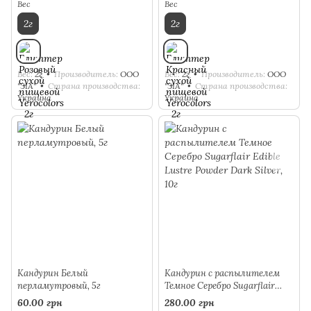
Вес
Вес
2г
2г
Вес
2г
Производитель
ООО
Вес
2г
Производитель
ООО
"ЗІА"
Страна производства
"ЗІА"
Страна производства
Украина
Украина
Кандурин Белый
Кандурин с распылителем
перламутровый, 5г
Темное Серебро Sugarflair
Edible Lustre Powder Dark
60.00 грн
280.00 грн
Silver, 10г