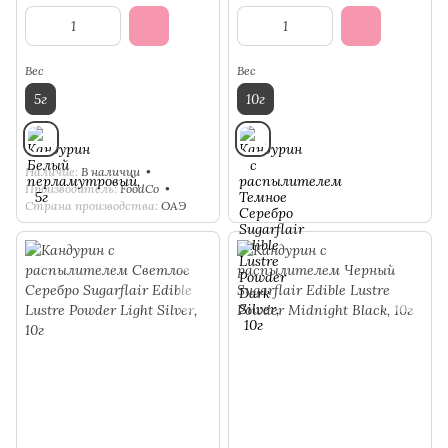
Вес
Вес
5г
10г
Наличие
В наличии
Производитель
FoodCo
Страна производства
ОАЭ