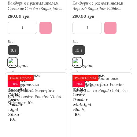
Кандурин с распылителем
Кандурин с распылителем
Светлое Серебро Sugarflair
Черный Sugarflair Edible
Edible Lustre Powder Light
Lustre Powder Midnight Black,
280.00 грн
280.00 грн
Silver, 10г
10г
Вес
Вес
10г
10 г
РАСПРОДАЖА
РАСПРОДАЖА
−20%
−20%