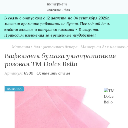
В связи с отпуском с 12 августа по 04 сентября 2026г.
магазин временно работать не будет. Последний день
выдачи заказов и отправки посылок - 11 августа.
Приносим извинения за временные неудобства!
Материал для цветочного декора
Материал для цветочног
Вафельная бумага ультратонкая
розовая ТМ Dolce Bello
Артикул:
6900
Оставить отзыв
НОВИНКА