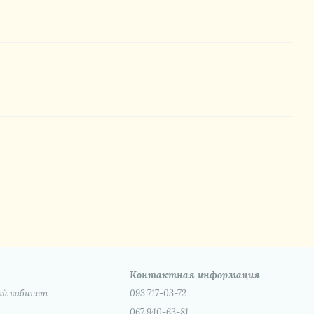
Контактная информация
ый кабинет
093 717-03-72
067 940-63-81