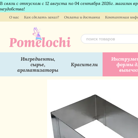
В связи с отпуском с 12 августа по 04 сентября 2026г. магазин 
Перейти к основному контенту
неудобства!
О нас
Как сделать заказ?
Оплата и доставка
Контактная инф
Ингредиенты,
Инструме
сырье,
Красители
формы д
ароматизаторы
выпечк