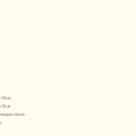
о 33см
о 51см
еющая сталь
а