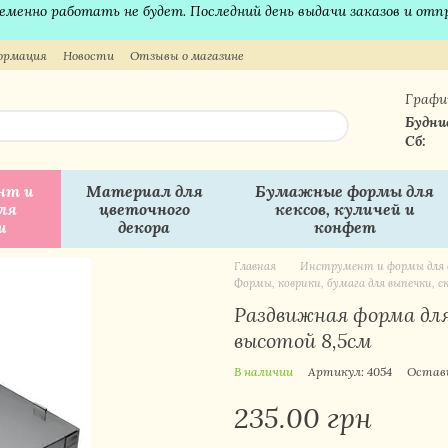
временно работать не будет. Последний день выдачи заказов и отп
ормация
Новости
Отзывы о магазине
Графи
Будни
Сб:
нт и
Материал для
Бумажные формы для
ля
цветочного
кексов, куличей и
и
декора
конфет
Главная
Инструмент и формы для 
Формы, коврики, бумага для выпечки,
Раздвижная форма для
высотой 8,5см
В наличии
Артикул: 4054
Остав
235.00 грн