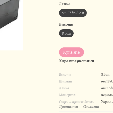
Длина
от 27 до 51см
Высота
8.5см
Купить
Характеристики
Высота
8.5см
Ширина
от 18 д
Длина
от 27 д
Материал
нержав
Страна производства
Украин
Доставка
Оплата