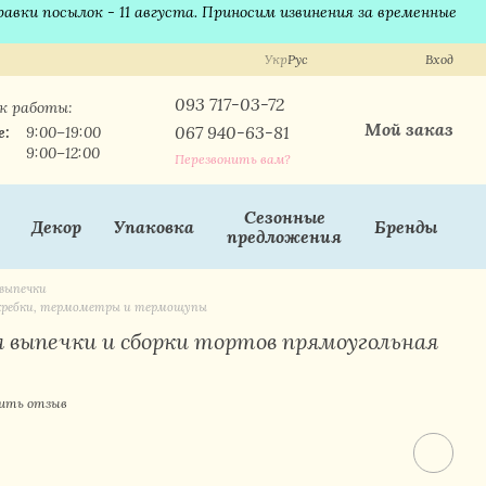
равки посылок - 11 августа. Приносим извинения за временные
Укр
Рус
Вход
093 717-03-72
к работы:
Мой заказ
067 940-63-81
е:
9:00–19:00
9:00–12:00
Перезвонить вам?
Сезонные
Декор
Упаковка
Бренды
предложения
выпечки
 скребки, термометры и термощупы
 выпечки и сборки тортов прямоугольная
ить отзыв