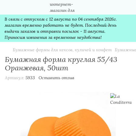
В связи с отпуском с 12 августа по 04 сентября 2026г.
магазин временно работать не будет. Последний день
выдачи заказов и отправки посылок - 11 августа.
Приносим извинения за временные неудобства!
Бумажные формы для кексов, куличей и конфет
Бумажные
Бумажная форма круглая 55/43
Оранжевая, 50шт
Артикул:
5933
Оставить отзыв