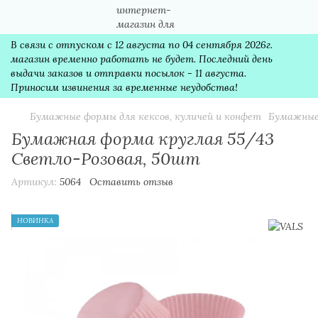
В связи с отпуском с 12 августа по 04 сентября 2026г.
магазин временно работать не будет. Последний день
выдачи заказов и отправки посылок - 11 августа.
Приносим извинения за временные неудобства!
Бумажные формы для кексов, куличей и конфет
Бумажные
Бумажная форма круглая 55/43
Светло-Розовая, 50шт
Артикул:
5064
Оставить отзыв
НОВИНКА