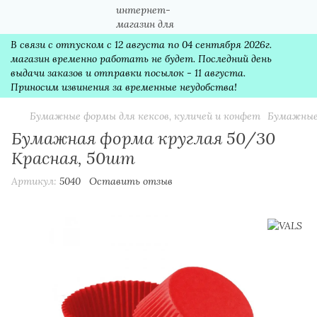
В связи с отпуском с 12 августа по 04 сентября 2026г.
магазин временно работать не будет. Последний день
выдачи заказов и отправки посылок - 11 августа.
Приносим извинения за временные неудобства!
Бумажные формы для кексов, куличей и конфет
Бумажные
Бумажная форма круглая 50/30
Красная, 50шт
Артикул:
5040
Оставить отзыв