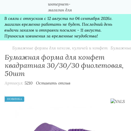
В связи с отпуском с 12 августа по 04 сентября 2026г.
магазин временно работать не будет. Последний день
выдачи заказов и отправки посылок - 11 августа.
Приносим извинения за временные неудобства!
Бумажные формы для кексов, куличей и конфет
Бумажные
Бумажная форма для конфет
квадратная 30/30/30 фиолетовая,
50шт
Артикул:
5210
Оставить отзыв
НОВИНКА