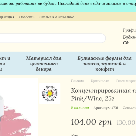
временно работать не будет. Последний день выдачи заказов и отп
ормация
Новости
Отзывы о магазине
Графи
Будни
Сб:
нт и
Материал для
Бумажные формы для
ля
цветочного
кексов, куличей и
и
декора
конфет
Главная
Красители
Гелевые кр
Концентрированная па
Pink/Wine, 25г
В наличии
Артикул: 4701
Остав
104.00 грн
130.00
Вес