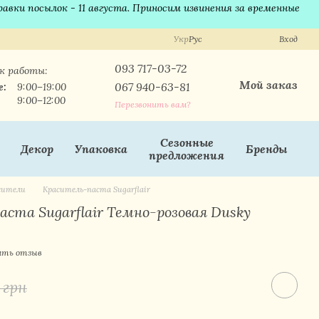
равки посылок - 11 августа. Приносим извинения за временные
Укр
Рус
Вход
093 717-03-72
к работы:
Мой заказ
067 940-63-81
е:
9:00–19:00
9:00–12:00
Перезвонить вам?
Сезонные
Декор
Упаковка
Бренды
предложения
асители
Краситель-паста Sugarflair
ста Sugarflair Темно-розовая Dusky
ить отзыв
 грн