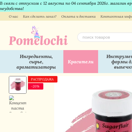
В связи с отпуском с 12 августа по 04 сентября 2026г. магазин 
Перейти к основному контенту
неудобства!
О нас
Как сделать заказ?
Оплата и доставка
Контактная инф
Ингредиенты,
Инструме
сырье,
Красители
формы д
ароматизаторы
выпечк
РАСПРОДАЖА
−20%