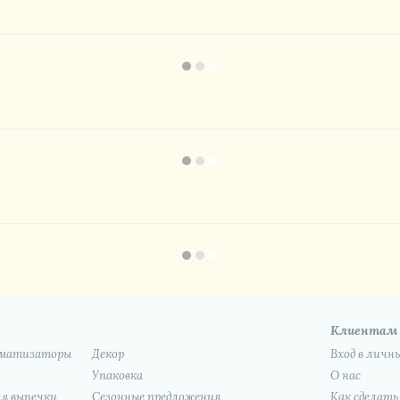
Клиентам
роматизаторы
Декор
Вход в личн
Упаковка
О нас
я выпечки
Сезонные предложения
Как сделать