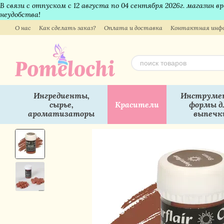
В связи с отпуском с 12 августа по 04 сентября 2026г. магазин 
Перейти к основному контенту
неудобства!
О нас
Как сделать заказ?
Оплата и доставка
Контактная инф
Ингредиенты,
Инструме
сырье,
Красители
формы д
ароматизаторы
выпечк