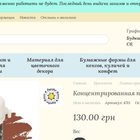
временно работать не будет. Последний день выдачи заказов и отп
ормация
Новости
Отзывы о магазине
Графи
Будни
Сб:
нт и
Материал для
Бумажные формы для
ля
цветочного
кексов, куличей и
и
декора
конфет
Главная
Красители
Гелевые кр
Концентрированная па
Нет в наличии
Артикул: 4713
Ос
130.00 грн
Вес