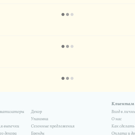
Клиентам
роматизаторы
Декор
Вход в личн
Упаковка
О нас
я выпечки
Сезонные предложения
Как сделать
о декора
Бренды
Оплата и д