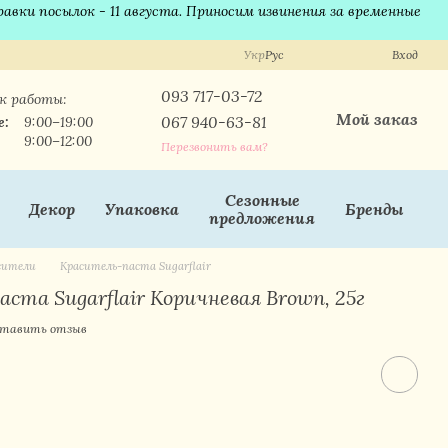
равки посылок - 11 августа. Приносим извинения за временные
Укр
Рус
Вход
093 717-03-72
к работы:
Мой заказ
067 940-63-81
е:
9:00–19:00
9:00–12:00
Перезвонить вам?
Сезонные
Декор
Упаковка
Бренды
предложения
асители
Краситель-паста Sugarflair
ста Sugarflair Коричневая Brown, 25г
тавить отзыв