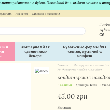
временно работать не будет. Последний день выдачи заказов и отп
ормация
Новости
Отзывы о магазине
Графи
Будни
Сб:
нт и
Материал для
Бумажные формы для
ля
цветочного
кексов, куличей и
и
декора
конфет
Главная
Инструмент и формы для 
Кондитерские насадки Ateco Ateco
кондитерская насадка
В наличии
Артикул: 6053
Остав
45.00 грн
Высота