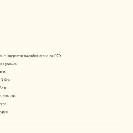
ондитерская насадка Ateco № 070
ля рюшей
мм
-3.6см
.8см
 наличии
teco
oрeя