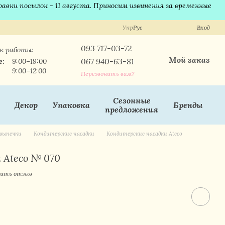
равки посылок - 11 августа. Приносим извинения за временные
Укр
Рус
Вход
093 717-03-72
к работы:
Мой заказ
067 940-63-81
е:
9:00–19:00
9:00–12:00
Перезвонить вам?
Сезонные
Декор
Упаковка
Бренды
предложения
выпечки
Кондитерские насадки
Кондитерские насадки Ateco
 Ateco № 070
ить отзыв