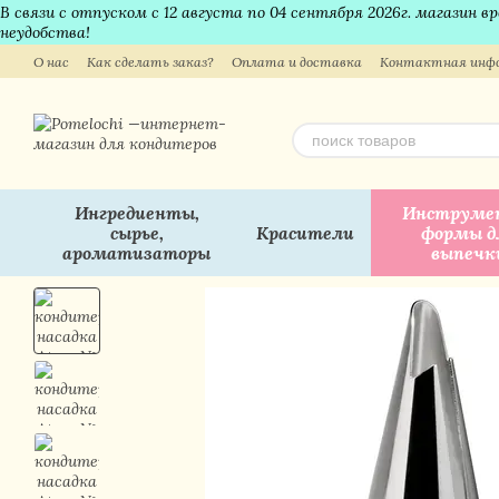
В связи с отпуском с 12 августа по 04 сентября 2026г. магазин 
Перейти к основному контенту
неудобства!
О нас
Как сделать заказ?
Оплата и доставка
Контактная инф
Ингредиенты,
Инструме
сырье,
Красители
формы д
ароматизаторы
выпечк