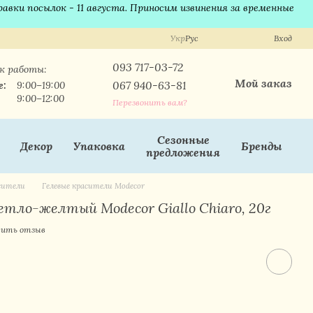
равки посылок - 11 августа. Приносим извинения за временные
Укр
Рус
Вход
093 717-03-72
к работы:
Мой заказ
067 940-63-81
е:
9:00–19:00
9:00–12:00
Перезвонить вам?
Сезонные
Декор
Упаковка
Бренды
предложения
асители
Гелевые красители Modecor
етло-желтый Modecor Giallo Chiaro, 20г
ить отзыв