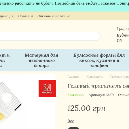
временно работать не будет. Последний день выдачи заказов и отп
ормация
Новости
Отзывы о магазине
Графи
Будни
Сб:
нт и
Материал для
Бумажные формы для
ля
цветочного
кексов, куличей и
и
декора
конфет
Главная
Красители
Гелевые кр
Гелевый краситель св
В наличии
Артикул: 23271
Остав
125.00 грн
Вес