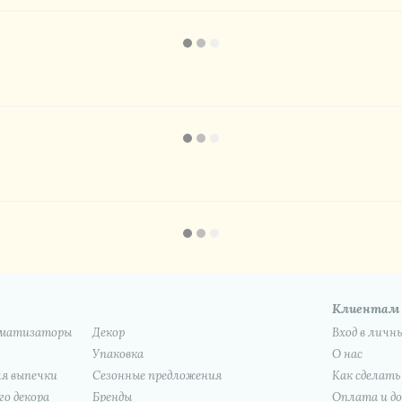
Клиентам
роматизаторы
Декор
Вход в личн
Упаковка
О нас
я выпечки
Сезонные предложения
Как сделать
о декора
Бренды
Оплата и д