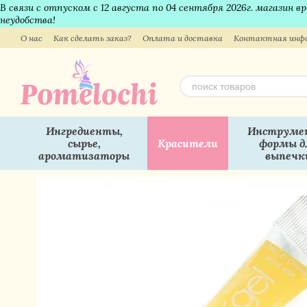
В связи с отпуском с 12 августа по 04 сентября 2026г. магазин 
Перейти к основному контенту
неудобства!
О нас
Как сделать заказ?
Оплата и доставка
Контактная инф
Ингредиенты,
Инструме
сырье,
Красители
формы д
ароматизаторы
выпечк