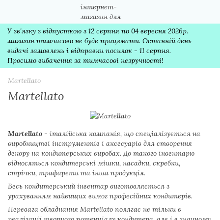
У зв'язку з відпусткою з 12 серпня по 04 вересня 2026р.
магазин тимчасово не буде працювати. Останній день
видачі замовлень і відправки посилок - 11 серпня.
Просимо вибачення за тимчасові незручності!
Martellato
Martellato
Martellato
- італійська компанія, що спеціалізується на
виробництві інструментів і аксесуарів для створення
декору на кондитерських виробах. До такого інвентарю
відносяться кондитерські мішки, насадки, скребки,
стрічки, трафарети та інша продукція.
Весь кондитерський інвентар виготовляється з
урахуванням найвищих вимог професійних кондитерів.
Перевага обладнання Martellato полягає не тільки в
реалізації творчого потенціалу кондитера, але і в значному