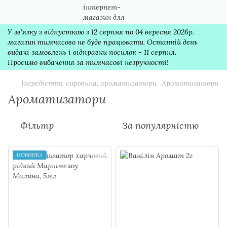
У зв'язку з відпусткою з 12 серпня по 04 вересня 2026р.
магазин тимчасово не буде працювати. Останній день
видачі замовлень і відправки посилок - 11 серпня.
Просимо вибачення за тимчасові незручності!
Інгредієнти, сировина, ароматизатори
Ароматизатори
Ароматизатори
Фільтр
За популярністю
НОВИНКА