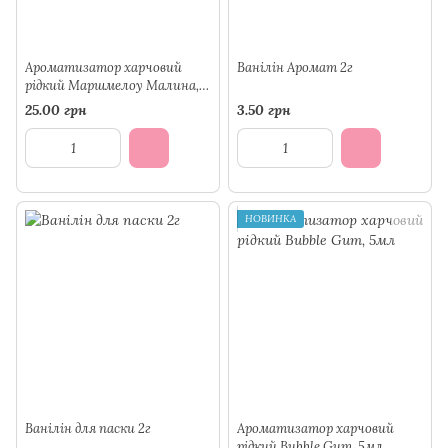
Ароматизатор харчовий
Ванілін Аромат 2г
рідкий Маршмелоу Малина,
5мл
25.00 грн
3.50 грн
НОВИНКА
Ванілін для паски 2г
Ароматизатор харчовий
рідкий Bubble Gum, 5мл