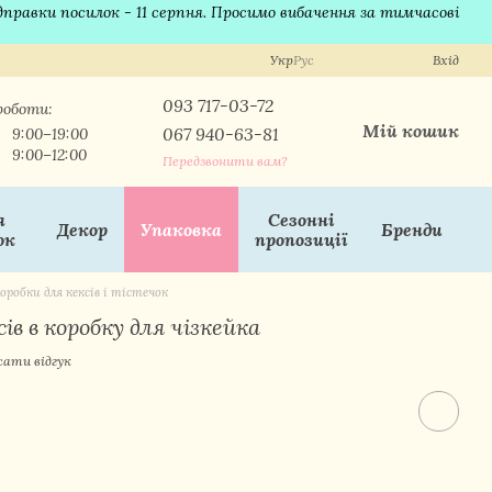
ідправки посилок - 11 серпня. Просимо вибачення за тимчасові
Укр
Рус
Вхід
093 717-03-72
роботи:
Мій кошик
067 940-63-81
9:00–19:00
9:00–12:00
Передзвонити вам?
я
Сезонні
Декор
Упаковка
Бренди
ок
пропозиції
оробки для кексів і тістечок
ів в коробку для чізкейка
ати відгук