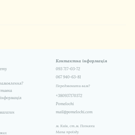
Контактна інформація
нету
093 717-03-72
067 940-63-81
замовлення?
Передзвонити вам?
ставка
+380937170372
інформація
Pomelochi
mail@pomelochi.com
 магазин
м. Київ, ст.м. Позняки
Мапа проїзду
ежах