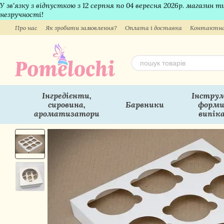
У зв'язку з відпусткою з 12 серпня по 04 вересня 2026р. магазин
Перейти до основного контенту
незручності!
Про нас
Як зробити замовлення?
Оплата і доставка
Контактна
Інгредієнти,
Інструм
сировина,
Барвники
форми
ароматизатори
випік