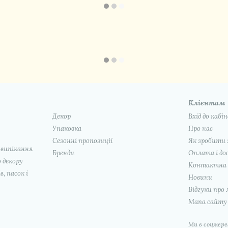
Клієнтам
Декор
Вхід до кабі
Упаковка
Про нас
Сезонні пропозиції
Як зробити 
 випікання
Бренди
Оплата і до
 декору
Контактна 
, пасок і
Новини
Відгуки про
Мапа сайту
Ми в соцмер