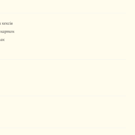
 кексів
 картон
Пак