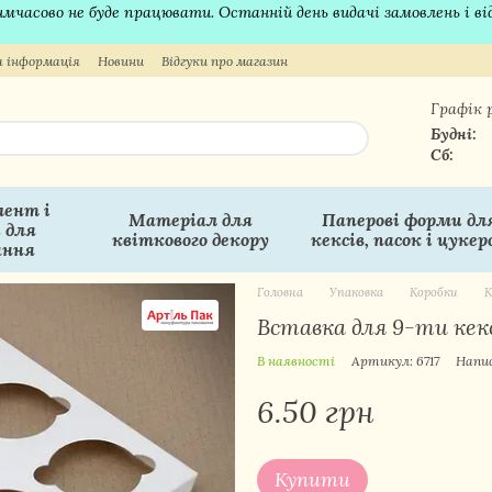
 тимчасово не буде працювати. Останній день видачі замовлень і в
 інформація
Новини
Відгуки про магазин
Графік 
Будні:
Сб:
ент і
Матеріал для
Паперові форми дл
 для
квіткового декору
кексів, пасок і цукер
ання
Головна
Упаковка
Коробки
К
Вставка для 9-ти кекс
В наявності
Артикул: 6717
Напис
6.50 грн
Купити