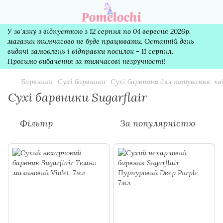
У зв'язку з відпусткою з 12 серпня по 04 вересня 2026р.
магазин тимчасово не буде працювати. Останній день
видачі замовлень і відправки посилок - 11 серпня.
Просимо вибачення за тимчасові незручності!
Барвники
Сухі барвники
Сухі барвники для тонування: к
Сухі барвники Sugarflair
Фільтр
За популярністю