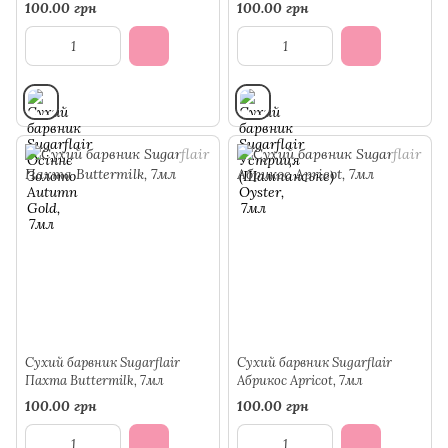
7мл
Oyster, 7мл
100.00 грн
100.00 грн
Сухий барвник Sugarflair
Сухий барвник Sugarflair
Пахта Buttermilk, 7мл
Абрикос Apricot, 7мл
100.00 грн
100.00 грн