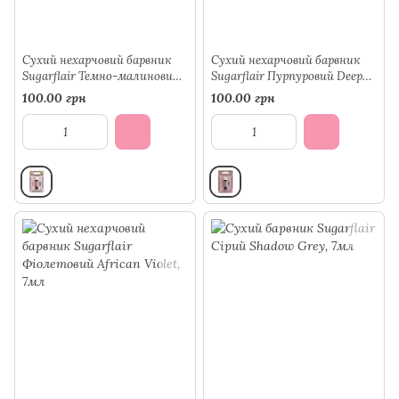
Сухий нехарчовий барвник
Сухий нехарчовий барвник
Sugarflair Темно-малиновий
Sugarflair Пурпуровий Deep
Violet, 7мл
Purple, 7мл
100.00 грн
100.00 грн