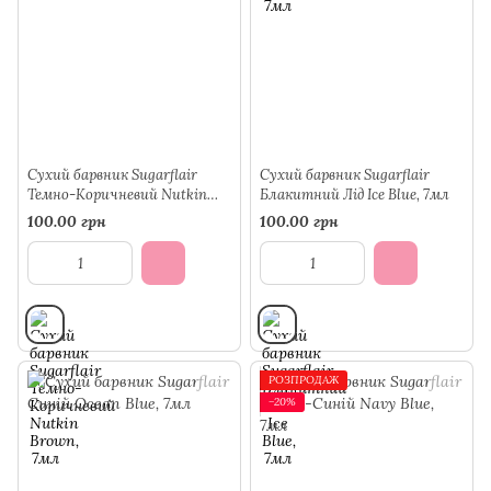
Сухий барвник Sugarflair
Сухий барвник Sugarflair
Темно-Коричневий Nutkin
Блакитний Лід Ice Blue, 7мл
Brown, 7мл
100.00 грн
100.00 грн
РОЗПРОДАЖ
−20%