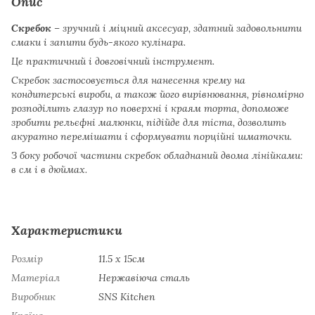
Опис
Скребок
– зручний і міцний аксесуар, здатний задовольнити
смаки і запити будь-якого кулінара.
Це практичний і довговічний інструмент.
Скребок застосовується для нанесення крему на
кондитерські вироби, а також його вирівнювання, рівномірно
розподілить глазур по поверхні і краям торта, допоможе
зробити рельєфні малюнки, підійде для тіста, дозволить
акуратно перемішати і сформувати порційні шматочки.
З боку робочої частини скребок обладнаний двома лінійками:
в см і в дюймах.
Характеристики
Розмір
11.5 х 15см
Матеріал
Нержавіюча сталь
Виробник
SNS Kitchen