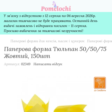
У зв'язку з відпусткою з 12 серпня по 04 вересня 2026р.
магазин тимчасово не буде працювати. Останній день
видачі замовлень і відправки посилок - 11 серпня.
Просимо вибачення за тимчасові незручності!
Паперові форми для кексів, пасок і цукерок
Паперові форм
Паперова форма Тюльпан 50/50/75
Жовтий, 150шт
Артикул:
02349
Написати відгук