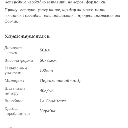
попередньо необхідно вставити паперові формочки.
Прошу звернути увагу на те, що форма може мати
додаткові складки , яки виникають в процесі виготовлення
форми.
Характеристики
Діаметр
50мм
форми
Висота форми
50/75мм
Кількість в
100шт
упаковці
Матеріал
Пергаментний папір
Щільність
40г/м²
паперу
Виробник
La Сonditerra
Країна
Україна
виробництва