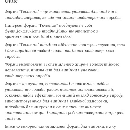
Опис
Форми "Тюльпан" – це витончена упаковка для випічки і
викладки мафінов, кексів та інших кондитерських виробів.
Паперові форми "Тюльпан" поєднують в собі
функціональність традиційних тарталеток з
оригінальним зовнішнім виглядом.
Форми "Тюльпан" відмінно підходять для приготування, так
і для порціонної подачі кексів та інших кондитерських
виробів.
Форми виготовлені зі спеціального жиро-і вологостійкого
пергаменту, призначені для випічки і упаковки
кондитерських виробів.
Форми - це сучасна, естетична і економічно вигідна
упаковка, що володіє рядом позитивних властивостей,
оскільки надає ефектний зовнішній вигляд готовому виробу,
використовується для випічки і глибокої заморозки,
підходить для мікрохвильових печей, не вимагає
використання жирів і чищення робочих поверхонь в процесі
випічки.
Бажано використання залізної форми для випічки, в яку