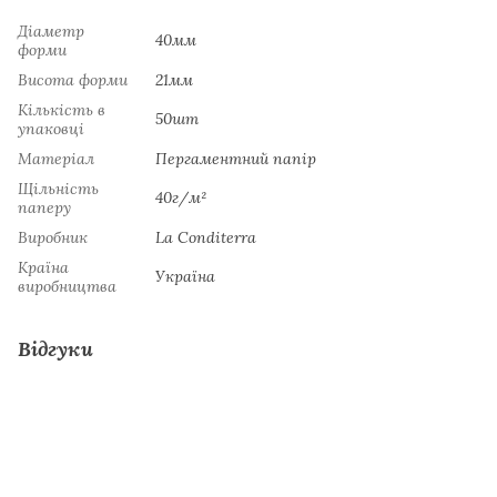
Діаметр
40мм
форми
Висота форми
21мм
Кількість в
50шт
упаковці
Матеріал
Пергаментний папір
Щільність
40г/м²
паперу
Виробник
La Сonditerra
Країна
Україна
виробництва
Відгуки