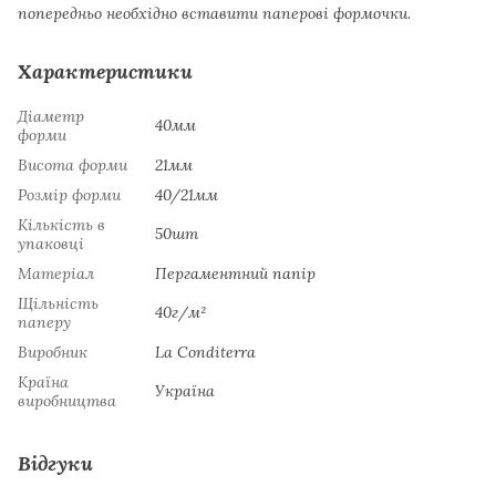
попередньо необхідно вставити паперові формочки.
Характеристики
Діаметр
40мм
форми
Висота форми
21мм
Розмір форми
40/21мм
Кількість в
50шт
упаковці
Матеріал
Пергаментний папір
Щільність
40г/м²
паперу
Виробник
La Сonditerra
Країна
Україна
виробництва
Відгуки