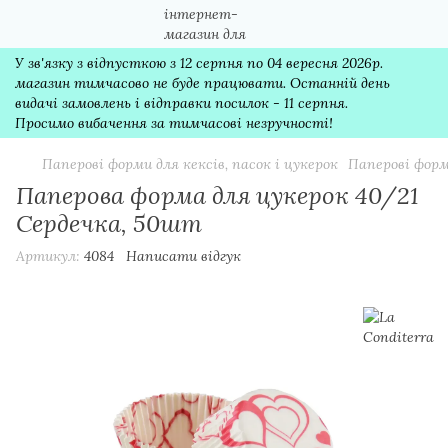
У зв'язку з відпусткою з 12 серпня по 04 вересня 2026р.
магазин тимчасово не буде працювати. Останній день
видачі замовлень і відправки посилок - 11 серпня.
Просимо вибачення за тимчасові незручності!
Паперові форми для кексів, пасок і цукерок
Паперові форм
Паперова форма для цукерок 40/21
Сердечка, 50шт
Артикул:
4084
Написати відгук