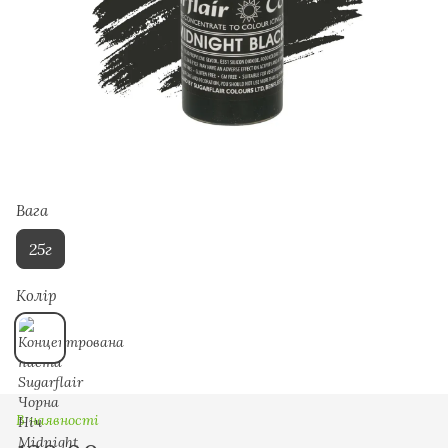
Вага
25г
Колір
В наявності