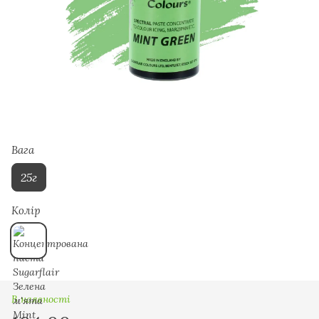
Вага
25г
Колір
В наявності