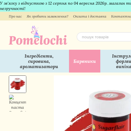
У зв'язку з відпусткою з 12 серпня по 04 вересня 2026р. магазин
Перейти до основного контенту
незручності!
Про нас
Як зробити замовлення?
Оплата і доставка
Контактна
Інгредієнти,
Інструм
сировина,
Барвники
форми
ароматизатори
випік