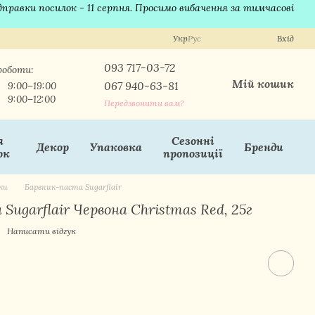
ідправки посилок - 11 серпня. Просимо вибачення за тимчасові
Укр
Рус
Вхід
093 717-03-72
роботи:
Мій кошик
067 940-63-81
9:00–19:00
9:00–12:00
Передзвонити вам?
я
Сезонні
Декор
Упаковка
Бренди
ок
пропозиції
ки
Барвник-паста Sugarflair
ugarflair Червона Christmas Red, 25г
Написати відгук