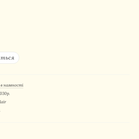
иться
 в наявності
2030р.
lair
я