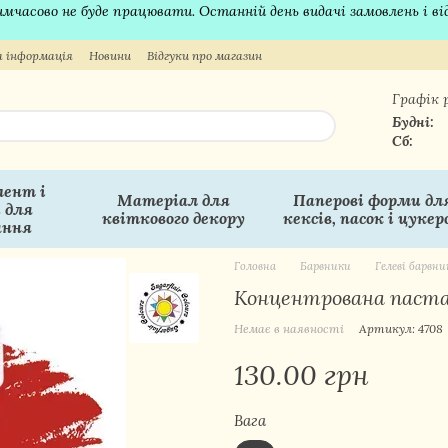
 тимчасово не буде працювати. Останній день видачі замовлень і в
 інформація
Новини
Відгуки про магазин
Графік 
Будні:
Сб:
ент і
Матеріал для
Паперові форми дл
 для
квіткового декору
кексів, пасок і цукер
ання
Головна
Барвники
Гелеві барвни
Концентрована паста S
Немає в наявності
Артикул: 4708
130.00 грн
Вага