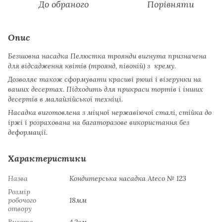
До обраного
Порівняти
Опис
Безшовна насадка Пелюстка троянди вигнута призначена
для відсадження квітів (троянд, півоній) з крему.
Дозволяє також сформувати красиві рюші і візерунки на
ваших десертах. Підходить для прикраси тортів і інших
десертів в малайзійської техніці.
Насадка виготовлена ​​з міцної нержавіючої сталі, стійка до
іржі і розрахована на багаторазове використання без
деформації.
Характеристики
Назва
Кондитерська насадка Ateco № 123
Розмір
робочого
18мм
отвору
Висота
4.2см