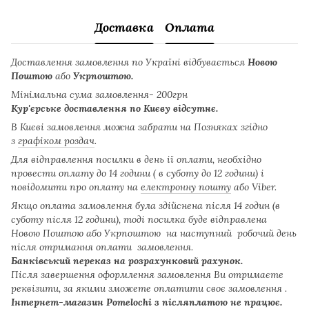
Доставка
Оплата
Доставлення замовлення по Україні відбувається
Новою
Поштою
або
Укрпоштою.
Мінімальна сума замовлення- 200грн
Кур'єрське доставлення по Києву відсутнє.
В Києві замовлення можна забрати на Позняках згідно
з
графіком роздач
.
Для відправлення посилки в день ії оплати, необхідно
провести оплату до 14 години ( в суботу до 12 години) і
повідомити про оплату на
електронну пошту
або Viber.
Якщо оплата замовлення була здійснена після 14 годин (в
суботу після 12 години), тоді посилка буде відправлена
Новою Поштою або Укрпоштою на наступний робочий день
після отримання оплати замовлення.
Банківський переказ на розрахунковий рахунок.
Після завершення оформлення замовлення Ви отримаєте
реквізити, за якими зможете оплатити своє замовлення .
Інтернет-магазин Pomelochi з післяплатою не працює.