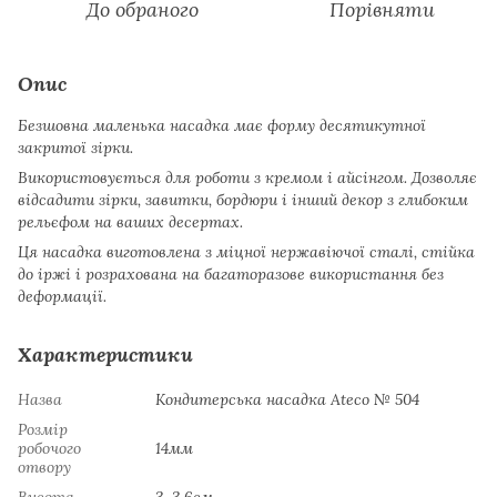
До обраного
Порівняти
Опис
Безшовна маленька насадка має форму десятикутної
закритої зірки.
Використовується для роботи з кремом і айсінгом. Дозволяє
відсадити зірки, завитки, бордюри і інший декор з глибоким
рельєфом на ваших десертах.
Ця насадка виготовлена з міцної нержавіючої сталі, стійка
до іржі і розрахована на багаторазове використання без
деформації.
Характеристики
Назва
Кондитерська насадка Ateco № 504
Розмір
робочого
14мм
отвору
Висота
3-3.6см