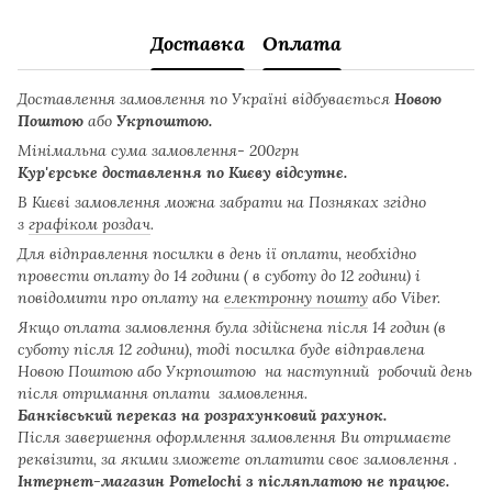
Доставка
Оплата
Доставлення замовлення по Україні відбувається
Новою
Поштою
або
Укрпоштою.
Мінімальна сума замовлення- 200грн
Кур'єрське доставлення по Києву відсутнє.
В Києві замовлення можна забрати на Позняках згідно
з
графіком роздач
.
Для відправлення посилки в день ії оплати, необхідно
провести оплату до 14 години ( в суботу до 12 години) і
повідомити про оплату на
електронну пошту
або Viber.
Якщо оплата замовлення була здійснена після 14 годин (в
суботу після 12 години), тоді посилка буде відправлена
Новою Поштою або Укрпоштою на наступний робочий день
після отримання оплати замовлення.
Банківський переказ на розрахунковий рахунок.
Після завершення оформлення замовлення Ви отримаєте
реквізити, за якими зможете оплатити своє замовлення .
Інтернет-магазин Pomelochi з післяплатою не працює.