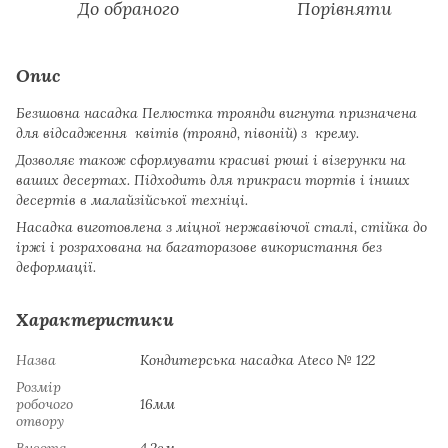
До обраного
Порівняти
Опис
Безшовна насадка Пелюстка троянди вигнута призначена
для відсадження квітів (троянд, півоній) з крему.
Дозволяє також сформувати красиві рюші і візерунки на
ваших десертах. Підходить для прикраси тортів і інших
десертів в малайзійської техніці.
Насадка виготовлена ​​з міцної нержавіючої сталі, стійка до
іржі і розрахована на багаторазове використання без
деформації.
Характеристики
Назва
Кондитерська насадка Ateco № 122
Розмір
робочого
16мм
отвору
Висота
4.2см