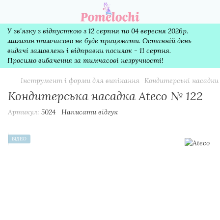
У зв'язку з відпусткою з 12 серпня по 04 вересня 2026р.
магазин тимчасово не буде працювати. Останній день
видачі замовлень і відправки посилок - 11 серпня.
Просимо вибачення за тимчасові незручності!
Інструмент і форми для випікання
Кондитерські насадки
Кондитерська насадка Ateco № 122
Артикул:
5024
Написати відгук
ВІДЕО