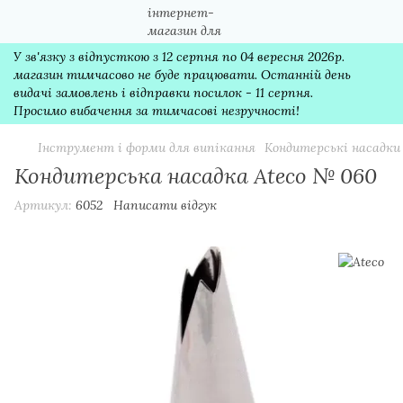
У зв'язку з відпусткою з 12 серпня по 04 вересня 2026р.
магазин тимчасово не буде працювати. Останній день
видачі замовлень і відправки посилок - 11 серпня.
Просимо вибачення за тимчасові незручності!
Інструмент і форми для випікання
Кондитерські насадки
Кондитерська насадка Ateco № 060
Артикул:
6052
Написати відгук