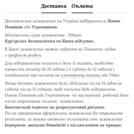
Доставка
Оплата
Доставлення замовлення по Україні відбувається
Новою
Поштою
або
Укрпоштою.
Мінімальна сума замовлення- 200грн
Кур'єрське доставлення по Києву відсутнє.
В Києві замовлення можна забрати на Позняках згідно
з
графіком роздач
.
Для відправлення посилки в день ії оплати, необхідно
провести оплату до 14 години ( в суботу до 12 години) і
повідомити про оплату на
електронну пошту
або Viber.
Якщо оплата замовлення була здійснена після 14 годин (в
суботу після 12 години), тоді посилка буде відправлена
Новою Поштою або Укрпоштою на наступний робочий день
після отримання оплати замовлення.
Банківський переказ на розрахунковий рахунок.
Після завершення оформлення замовлення Ви отримаєте
реквізити, за якими зможете оплатити своє замовлення .
Інтернет-магазин Pomelochi з післяплатою не працює.