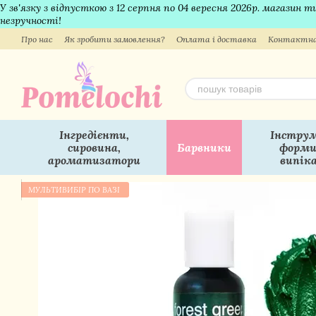
У зв'язку з відпусткою з 12 серпня по 04 вересня 2026р. магазин
Перейти до основного контенту
незручності!
Про нас
Як зробити замовлення?
Оплата і доставка
Контактна
Інгредієнти,
Інструм
сировина,
Барвники
форми
ароматизатори
випік
МУЛЬТИВИБІР ПО ВАЗІ