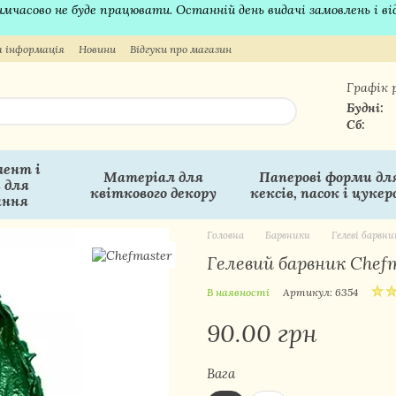
 тимчасово не буде працювати. Останній день видачі замовлень і в
 інформація
Новини
Відгуки про магазин
Графік 
Будні:
Сб:
ент і
Матеріал для
Паперові форми дл
 для
квіткового декору
кексів, пасок і цукер
ання
Головна
Барвники
Гелеві барвни
Гелевий барвник Chefm
В наявності
Артикул: 6354
90.00 грн
Вага