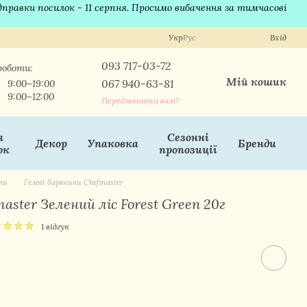
ідправки посилок - 11 серпня. Просимо вибачення за тимчасові
Укр
Рус
Вхід
093 717-03-72
роботи:
Мій кошик
067 940-63-81
9:00–19:00
9:00–12:00
Передзвонити вам?
я
Сезонні
Декор
Упаковка
Бренди
ок
пропозиції
ки
Гелеві барвники Chefmaster
aster Зелений ліс Forest Green 20г
1 відгук