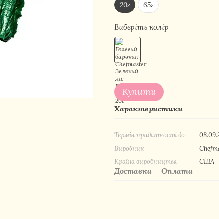
20г
65г
Виберіть колір
Купити
Характеристики
Термін придатності до
08.09.
Виробник
Chefm
Країна виробництва
США
Доставка
Оплата