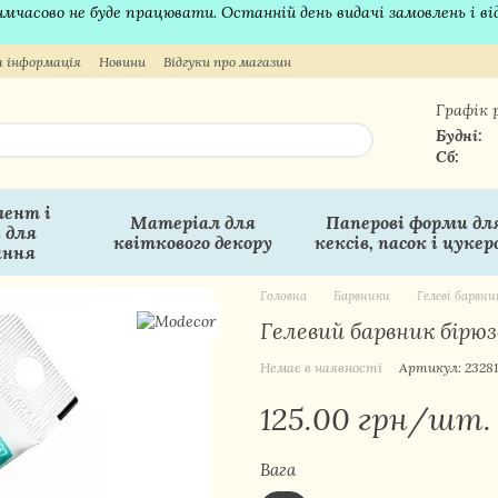
 тимчасово не буде працювати. Останній день видачі замовлень і в
 інформація
Новини
Відгуки про магазин
Графік 
Будні:
Сб:
ент і
Матеріал для
Паперові форми дл
 для
квіткового декору
кексів, пасок і цукер
ання
Головна
Барвники
Гелеві барвни
Гелевий барвник бірюз
Немає в наявності
Артикул: 23281
125.00 грн/шт.
Вага