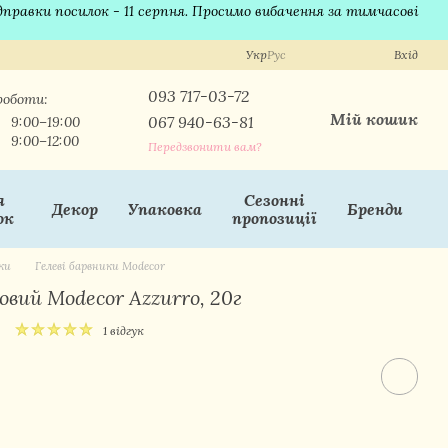
ідправки посилок - 11 серпня. Просимо вибачення за тимчасові
Укр
Рус
Вхід
093 717-03-72
роботи:
Мій кошик
067 940-63-81
9:00–19:00
9:00–12:00
Передзвонити вам?
я
Сезонні
Декор
Упаковка
Бренди
ок
пропозиції
ки
Гелеві барвники Modecor
овий Modecor Azzurro, 20г
1 відгук