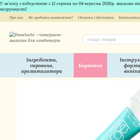
У зв'язку з відпусткою з 12 серпня по 04 вересня 2026р. магазин
Перейти до основного контенту
незручності!
Про нас
Як зробити замовлення?
Оплата і доставка
Контактна
Інгредієнти,
Інструм
сировина,
Барвники
форми
ароматизатори
випік