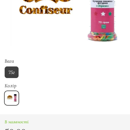
Вага
75г
Колір
В наявності