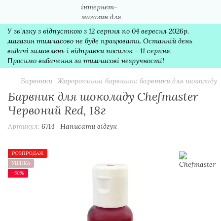
У зв'язку з відпусткою з 12 серпня по 04 вересня 2026р.
магазин тимчасово не буде працювати. Останній день
видачі замовлень і відправки посилок - 11 серпня.
Просимо вибачення за тимчасові незручності!
Барвники
Жиророзчинні барвники: барвники для шоколаду
Барвник для шоколаду Chefmaster
Червоний Red, 18г
Артикул:
6714
Написати відгук
РОЗПРОДАЖ
УЦІНКА
−50%